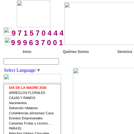
9 7 1 5 7 0 4 4 4
9 9 9 6 3 7 0 0 1
Inicio
Quiénes Somos
Servicios
Buscar
Select Language
▼
DIA DE LA MADRE 2026
ARREGLOS FLORALES
CAJAS Y RAMOS
Nacimientos
Defunción /Velatorio
Condolencias póstumas/ Casa
Eventos Empresariales
Canastas Frutas y Licores....
PARA EL
Peluches Globos Chocolate