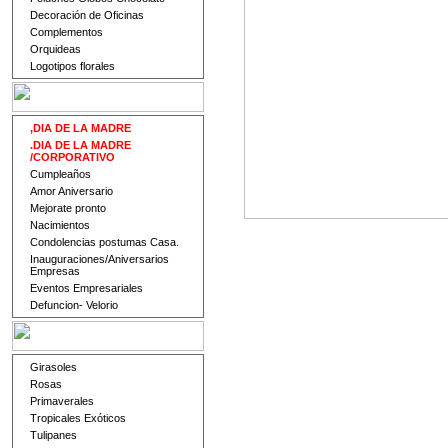
Decoración de Oficinas
Complementos
Orquideas
Logotipos florales
,DIA DE LA MADRE
.DIA DE LA MADRE
/CORPORATIVO
Cumpleaños
Amor Aniversario
Mejorate pronto
Nacimientos
Condolencias postumas Casa.
Inauguraciones/Aniversarios
Empresas
Eventos Empresariales
Defuncion- Velorio
Girasoles
Rosas
Primaverales
Tropicales Exóticos
Tulipanes