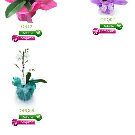
ORQ02
OR12
ORQ08