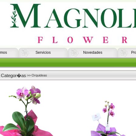
omos
Servicios
Novedades
Pr
Categor�as
>> Orquideas