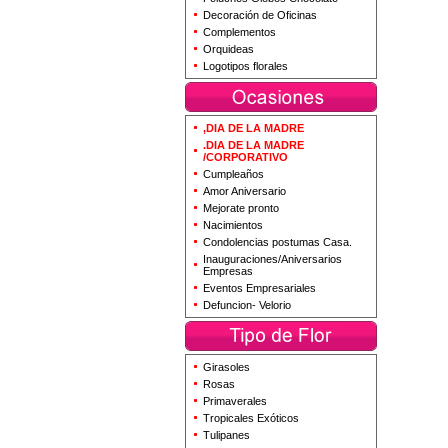
Decoración de Oficinas
Complementos
Orquideas
Logotipos florales
,DIA DE LA MADRE
.DIA DE LA MADRE
/CORPORATIVO
Cumpleaños
Amor Aniversario
Mejorate pronto
Nacimientos
Condolencias postumas Casa.
Inauguraciones/Aniversarios
Empresas
Eventos Empresariales
Defuncion- Velorio
Girasoles
Rosas
Primaverales
Tropicales Exóticos
Tulipanes