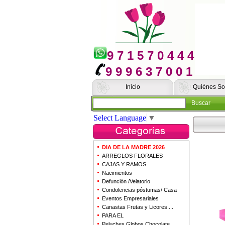
9 7 1 5 7 0 4 4 4
9 9 9 6 3 7 0 0 1
Inicio
Quiénes S
Buscar
Select Language
▼
DIA DE LA MADRE 2026
ARREGLOS FLORALES
CAJAS Y RAMOS
Nacimientos
Defunción /Velatorio
Condolencias póstumas/ Casa
Eventos Empresariales
Canastas Frutas y Licores....
PARA EL
Peluches Globos Chocolate