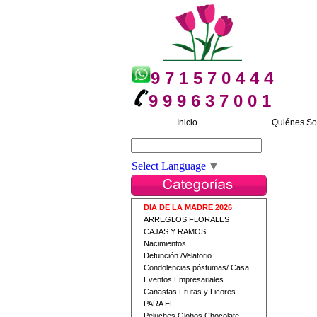
9 7 1 5 7 0 4 4 4
9 9 9 6 3 7 0 0 1
Inicio
Quiénes S
Buscar
Select Language
▼
DIA DE LA MADRE 2026
ARREGLOS FLORALES
CAJAS Y RAMOS
Nacimientos
Defunción /Velatorio
Condolencias póstumas/ Casa
Eventos Empresariales
Canastas Frutas y Licores....
PARA EL
Peluches Globos Chocolate