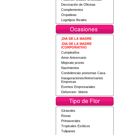
Decoración de Oficinas
Complementos
Orquideas
Logotipos florales
,DIA DE LA MADRE
.DIA DE LA MADRE
/CORPORATIVO
Cumpleaños
Amor Aniversario
Mejorate pronto
Nacimientos
Condolencias postumas Casa.
Inauguraciones/Aniversarios
Empresas
Eventos Empresariales
Defuncion- Velorio
Girasoles
Rosas
Primaverales
Tropicales Exóticos
Tulipanes