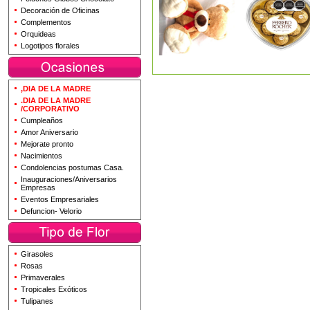
Decoración de Oficinas
Complementos
Orquideas
Logotipos florales
,DIA DE LA MADRE
.DIA DE LA MADRE
/CORPORATIVO
Cumpleaños
Amor Aniversario
Mejorate pronto
Nacimientos
Condolencias postumas Casa.
Inauguraciones/Aniversarios
Empresas
Eventos Empresariales
Defuncion- Velorio
Girasoles
Rosas
Primaverales
Tropicales Exóticos
Tulipanes