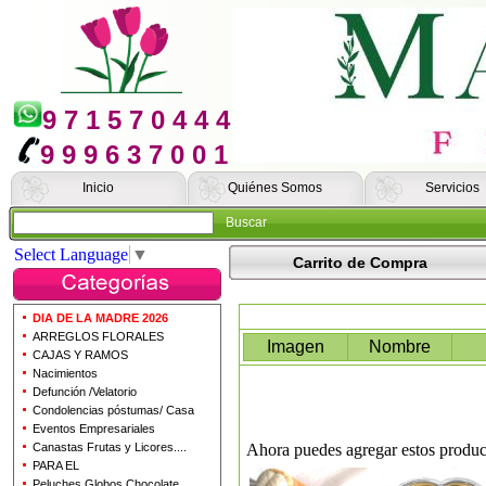
9 7 1 5 7 0 4 4 4
9 9 9 6 3 7 0 0 1
Inicio
Quiénes Somos
Servicios
Buscar
Select Language
▼
Carrito de Compra
DIA DE LA MADRE 2026
ARREGLOS FLORALES
Imagen
Nombre
CAJAS Y RAMOS
Nacimientos
Defunción /Velatorio
Condolencias póstumas/ Casa
Eventos Empresariales
Canastas Frutas y Licores....
Ahora puedes agregar estos produc
PARA EL
Peluches Globos Chocolate