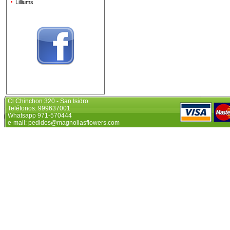
Lilliums
Cl Chinchon 320 - San Isidro
Teléfonos: 999637001
Whatsapp 971-570444
e-mail: pedidos@magnoliasflowers.com