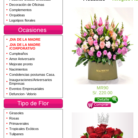
Decoración de Oficinas
Complementos
Orquideas
Logotipos florales
,DIA DE LA MADRE
.DIA DE LA MADRE
/CORPORATIVO
Cumpleaños
Amor Aniversario
Mejorate pronto
Nacimientos
Condolencias postumas Casa.
Inauguraciones/Aniversarios
Empresas
MR90
Eventos Empresariales
S/. 220.00
Defuncion- Velorio
Girasoles
Rosas
Primaverales
Tropicales Exóticos
Tulipanes