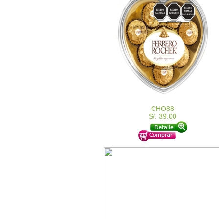
CHO88
S/. 39.00