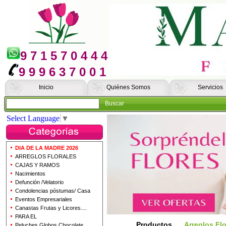
9 7 1 5 7 0 4 4 4
9 9 9 6 3 7 0 0 1
Inicio
Quiénes Somos
Servicios
Buscar
Select Language
▼
DIA DE LA MADRE 2026
ARREGLOS FLORALES
CAJAS Y RAMOS
Nacimientos
Defunción /Velatorio
Condolencias póstumas/ Casa
Eventos Empresariales
Canastas Frutas y Licores....
PARA EL
Productos
Arreglos Flo
Peluches Globos Chocolate