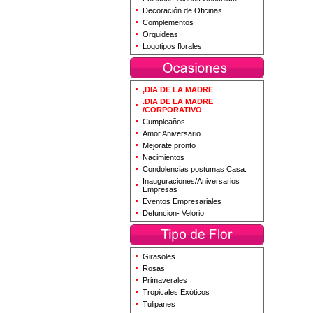
Decoración de Oficinas
Complementos
Orquideas
Logotipos florales
,DIA DE LA MADRE
.DIA DE LA MADRE
/CORPORATIVO
Cumpleaños
Amor Aniversario
Mejorate pronto
Nacimientos
Condolencias postumas Casa.
Inauguraciones/Aniversarios
Empresas
Eventos Empresariales
Defuncion- Velorio
Girasoles
Rosas
Primaverales
Tropicales Exóticos
Tulipanes