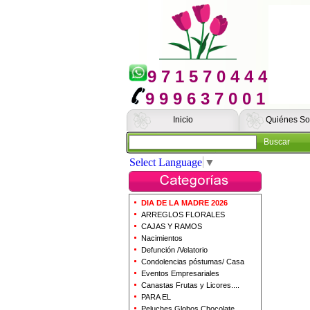
9 7 1 5 7 0 4 4 4
9 9 9 6 3 7 0 0 1
Inicio
Quiénes S
Buscar
Select Language
▼
DIA DE LA MADRE 2026
ARREGLOS FLORALES
CAJAS Y RAMOS
Nacimientos
Defunción /Velatorio
Condolencias póstumas/ Casa
Eventos Empresariales
Canastas Frutas y Licores....
PARA EL
Peluches Globos Chocolate