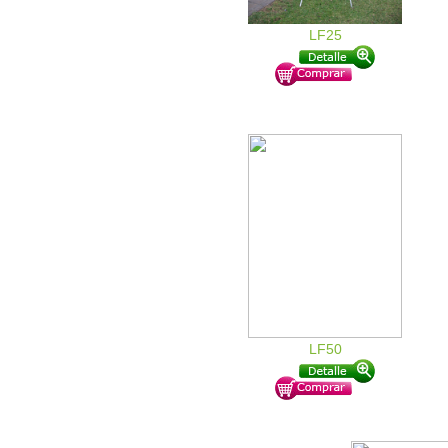
LF25
LF50
Cl Chinchon 320 - San Isidro