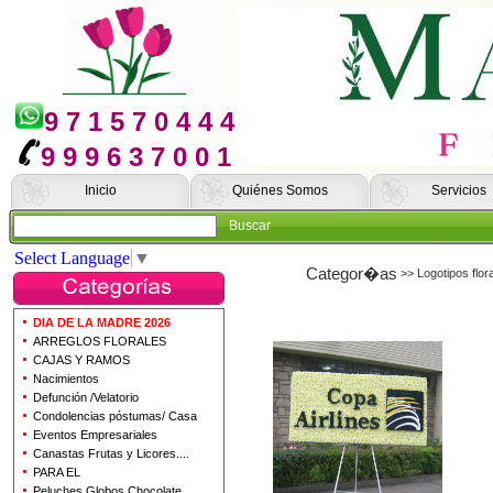
9 7 1 5 7 0 4 4 4
9 9 9 6 3 7 0 0 1
Inicio
Quiénes Somos
Servicios
Buscar
Select Language
▼
Categor�as
>> Logotipos flor
DIA DE LA MADRE 2026
ARREGLOS FLORALES
CAJAS Y RAMOS
Nacimientos
Defunción /Velatorio
Condolencias póstumas/ Casa
Eventos Empresariales
Canastas Frutas y Licores....
PARA EL
Peluches Globos Chocolate