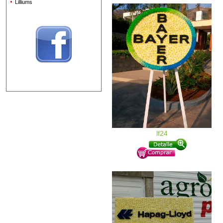
Lilliums
lf24