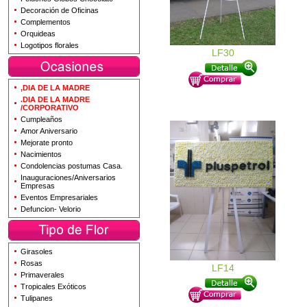
Decoración de Oficinas
Complementos
Orquideas
Logotipos florales
LF30
,DIA DE LA MADRE
.DIA DE LA MADRE
/CORPORATIVO
Cumpleaños
Amor Aniversario
Mejorate pronto
Nacimientos
Condolencias postumas Casa.
Inauguraciones/Aniversarios
Empresas
Eventos Empresariales
Defuncion- Velorio
Girasoles
Rosas
LF14
Primaverales
Tropicales Exóticos
Tulipanes