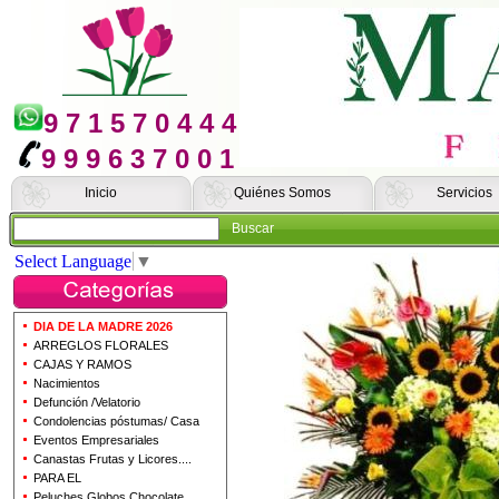
9 7 1 5 7 0 4 4 4
9 9 9 6 3 7 0 0 1
Inicio
Quiénes Somos
Servicios
Buscar
Select Language
▼
DIA DE LA MADRE 2026
ARREGLOS FLORALES
CAJAS Y RAMOS
Nacimientos
Defunción /Velatorio
Condolencias póstumas/ Casa
Eventos Empresariales
Canastas Frutas y Licores....
PARA EL
Peluches Globos Chocolate