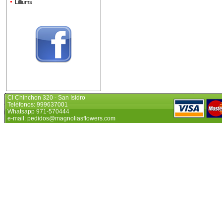
Lilliums
Cl Chinchon 320 - San Isidro
Teléfonos: 999637001
Whatsapp 971-570444
e-mail: pedidos@magnoliasflowers.com